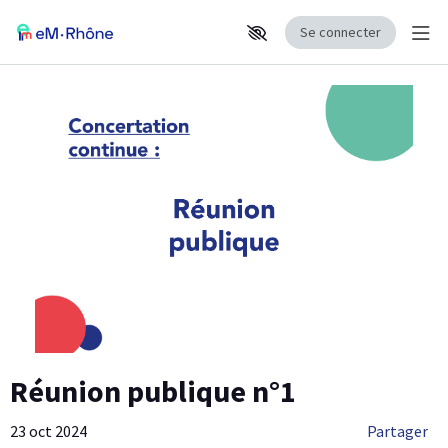
Se connecter
Affi
Aller au contenu principal
Paramètres d'accessibilité
Réunion publique n°1
23 oct 2024
Partager